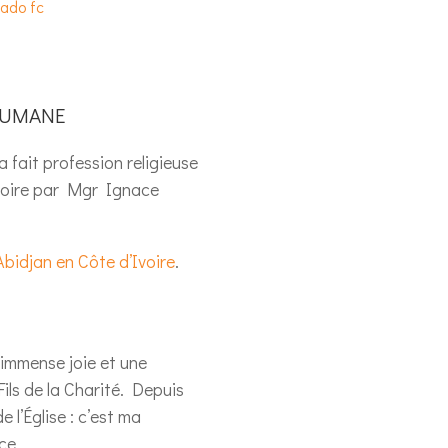
Bado fc
oumane
 fait profession religieuse
voire par Mgr Ignace
Abidjan en Côte d’Ivoire
.
 immense joie et une
Fils de la Charité. Depuis
 l’Église : c’est ma
ce.