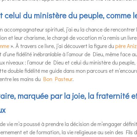
t celui du ministère du peuple, comme l
n accompagnateur spirituel, j’ai eu la chance de rencontrer l
n et leur charisme, le chargé de vocation m’a remis un livre 
omme
». À travers ce livre, j’ai découvert la figure du
père Ani
 et d’une fidélité inébranlable à l’amour de Dieu, même face 
eux niveaux : l’amour de Dieu et celui du ministère du peupl
ette double fidélité me guide dans mon parcours et m’encou
entre les mains du
Bon Pasteur
.
re, marquée par la joie, la fraternité et
ux
de vie m’a poussé à prendre la décision de m’engager défini
nement et de formation, la vie religieuse au sein des Fils 