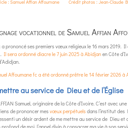
ticle : Samuel Affian Affoumane
Crédit photos : Jean-Claude 
gnage vocationnel de Samuel Affian Aff
a prononcé ses premiers vœux religieux le 16 mars 2019. Il a
4.
Il sera ordonné diacre le 7 juin 2025 à Abidjan
en Côte d’I
’Adidjan.
uel Affoumane fc a été ordonné prêtre le 14 février 2026 à 
ettre au service de Dieu et de l’Église
IAN Samuel, originaire de la Côte d’Ivoire. C’est avec une
viens de prononcer mes
vœux perpétuels
dans l’institut des 
essenti un désir ardent de me mettre au service de Dieu et de
s profond de moi, l’appel divin à consacrer ma vie à son servi