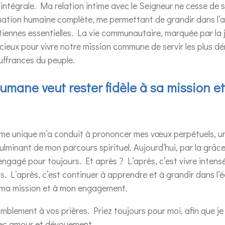
 intégrale. Ma relation intime avec le Seigneur ne cesse de 
ormation humaine complète, me permettant de grandir dans l’
iennes essentielles. La vie communautaire, marquée par la joi
cieux pour vivre notre mission commune de servir les plus d
uffrances du peuple.
umane veut rester fidèle à sa mission e
sme unique m’a conduit à prononcer mes vœux perpétuels, 
lminant de mon parcours spirituel. Aujourd’hui, par la grâce
 engagé pour toujours. Et après ? L’après, c’est vivre intensé
. L’après, c’est continuer à apprendre et à grandir dans l’éco
 à ma mission et à mon engagement.
blement à vos prières. Priez toujours pour moi, afin que je 
avec amour et dévouement.