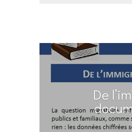
De l’i
docume