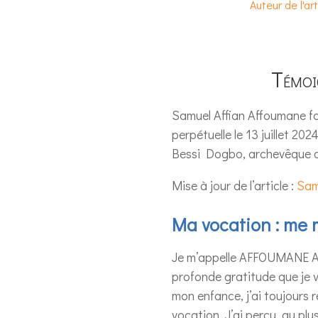
Auteur de l'ar
Témoi
Samuel Affian Affoumane fc 
perpétuelle le 13 juillet 202
Bessi Dogbo, archevêque d
Mise à jour de l’article :
Sam
Ma vocation : me m
Je m’appelle AFFOUMANE AFF
profonde gratitude que je 
mon enfance, j’ai toujours r
vocation. J’ai perçu, au plu