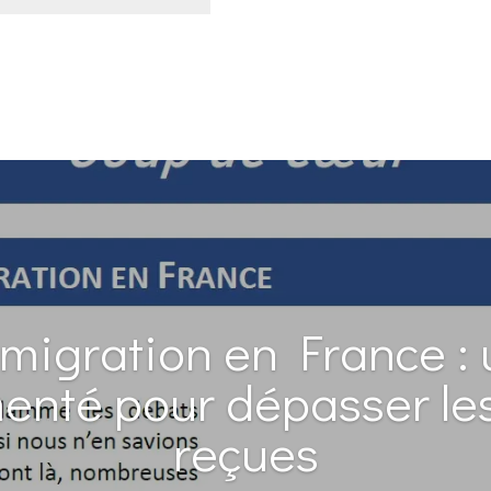
mmigration en France : u
nté pour dépasser le
reçues