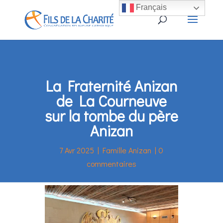
Français
La Fraternité Anizan
de La Courneuve
sur la tombe du père
Anizan
7 Avr 2025
|
Famille Anizan
|
0
commentaires