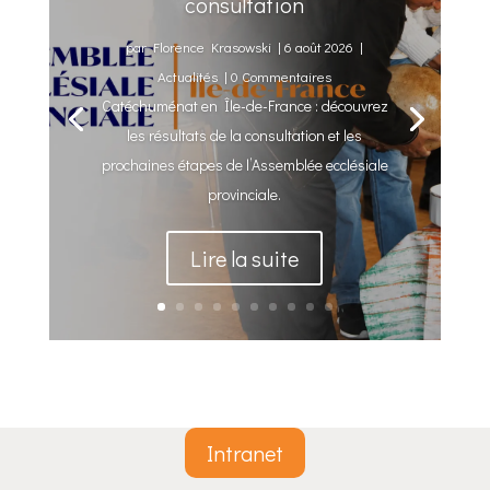
consultation
par
Florence Krasowski
|
6 août 2026
|
Actualités
| 0 Commentaires
Catéchuménat en Île-de-France : découvrez
les résultats de la consultation et les
prochaines étapes de l’Assemblée ecclésiale
provinciale.
Lire la suite
Intranet