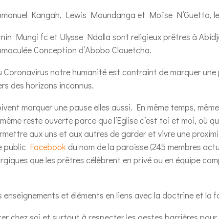
mmanuel Kangah, Lewis Moundanga et Moïse N’Guetta, le 2
rnin Mungi fc et Ulysse Ndalla sont religieux prêtres à Abi
Immaculée Conception d’Abobo Clouetcha.
u Coronavirus notre humanité est contraint de marquer une 
 vers des horizons inconnus.
oivent marquer une pause elles aussi. En même temps, même s
e-même reste ouverte parce que l’Eglise c’est toi et moi, où 
rmettre aux uns et aux autres de garder et vivre une proxim
e public
Facebook
du nom de la paroisse (245 membres actuell
turgiques que les prêtres célèbrent en privé ou en équipe c
enseignements et éléments en liens avec la doctrine et la fo
er chez soi et surtout à respecter les gestes barrières pou