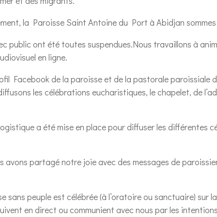
 mer et des migrants.
ement, la Paroisse Saint Antoine du Port à Abidjan sommes 
ec public ont été toutes suspendues.Nous travaillons à animer
udiovisuel en ligne.
ofil Facebook de la paroisse et de la pastorale paroissiale d
diffusons les célébrations eucharistiques, le chapelet, de l’
ogistique a été mise en place pour diffuser les différentes cé
s avons partagé notre joie avec des messages de paroissi
e sans peuple est célébrée (à l’oratoire ou sanctuaire) sur la
 suivent en direct ou communient avec nous par les intentio