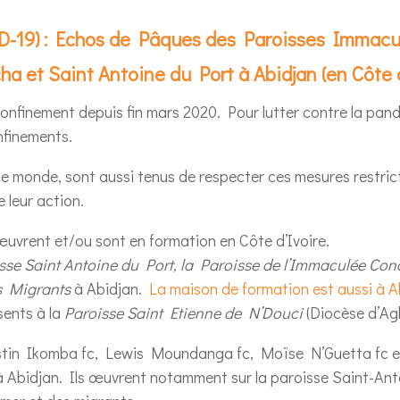
ID-19) : Echos de Pâques des Paroisses Immacu
ha et Saint Antoine du Port à Abidjan (en Côte d
 confinement depuis fin mars 2020. Pour lutter contre la pa
nfinements.
 le monde, sont aussi tenus de respecter ces mesures restric
e leur action.
 œuvrent et/ou sont en formation en Côte d’Ivoire.
sse Saint Antoine du Port, la Paroisse de l’Immaculée Con
es Migrants
à Abidjan.
La maison de formation est aussi à A
sents à la
Paroisse Saint Etienne de N’Douci
(Diocèse d’Agb
stin Ikomba fc, Lewis Moundanga fc, Moïse N’Guetta fc
 à Abidjan. Ils œuvrent notamment sur la paroisse Saint-Ant