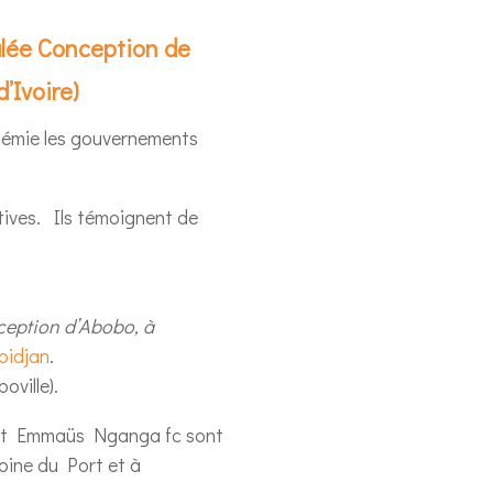
lée Conception de
’Ivoire)
ndémie les gouvernements
tives. Ils témoignent de
ception d’Abobo, à
bidjan
.
oville).
 et Emmaüs Nganga fc sont
oine du Port et à