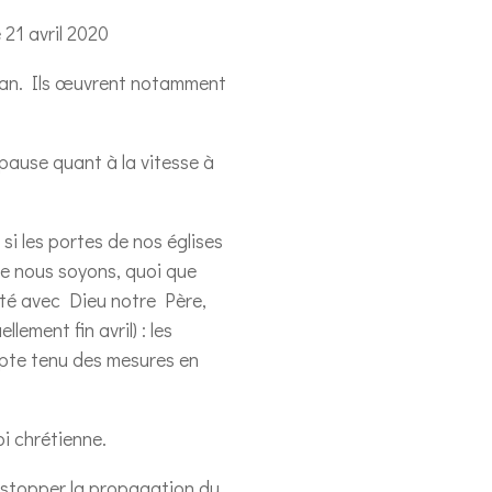
1 avril 2020
djan. Ils œuvrent notamment
pause quant à la vitesse à
i les portes de nos églises
que nous soyons, quoi que
ité avec Dieu notre Père,
ement fin avril) : les
ompte tenu des mesures en
i chrétienne.
r stopper la propagation du