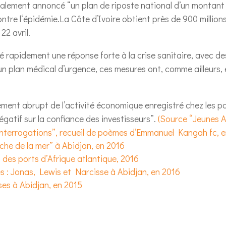
alement annoncé “un plan de riposte national d’un montant d
contre l‘épidémie.La Côte d’Ivoire obtient près de 900 millio
22 avril.
ulé rapidement une réponse forte à la crise sanitaire, avec d
un plan médical d’urgence, ces mesures ont, comme ailleurs, 
sement abrupt de l’activité économique enregistré chez les
négatif sur la confiance des investisseurs”.
(Source “Jeunes A
Interrogations”, recueil de poèmes d’Emmanuel Kangah fc, e
he de la mer” à Abidjan, en 2016
des ports d’Afrique atlantique, 2016
s : Jonas, Lewis et Narcisse à Abidjan, en 2016
ses à Abidjan, en 2015