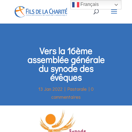
Français
Vers la 16ème
assemblée générale
du synode des
évêques
13 Jan 2022
|
Pastorale
|
0
commentaires