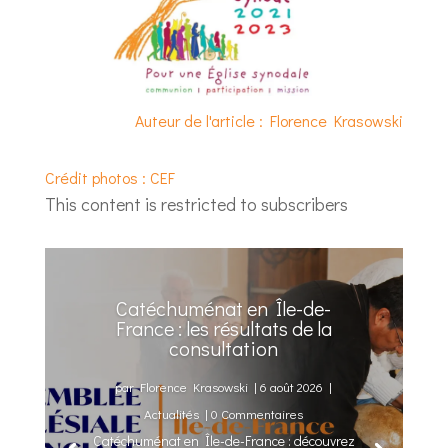
Auteur de l'article : Florence Krasowski
Crédit photos : CEF
This content is restricted to subscribers
Catéchuménat en Île-de-
France : les résultats de la
consultation
par
Florence Krasowski
|
6 août 2026
|
Actualités
| 0 Commentaires
Catéchuménat en Île-de-France : découvrez