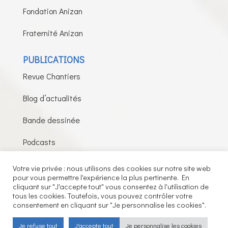
Fondation Anizan
Fraternité Anizan
PUBLICATIONS
Revue Chantiers
Blog d’actualités
Bande dessinée
Podcasts
Votre vie privée : nous utilisons des cookies sur notre site web
pour vous permettre l'expérience la plus pertinente. En
Fils de la Charité © 2026 – Tous droits réservés –
cliquant sur "J'accepte tout" vous consentez à l'utilisation de
tous les cookies. Toutefois, vous pouvez contrôler votre
Mentions légales
consentement en cliquant sur "Je personnalise les cookies".
Je refuse tout
J'accepte tout
Je personnalise les cookies