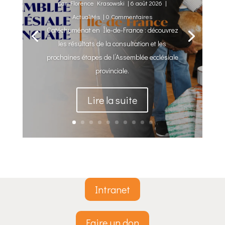
par
Florence Krasowski
|
6 août 2026
|
Actualités
| 0 Commentaires
Catéchuménat en Île-de-France : découvrez
les résultats de la consultation et les
prochaines étapes de l’Assemblée ecclésiale
provinciale.
Lire la suite
Intranet
Faire un don