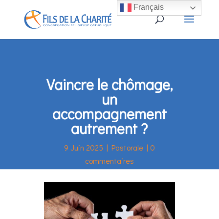
Français
Vaincre le chômage,
un
accompagnement
autrement ?
9 Juin 2025
|
Pastorale
|
0
commentaires