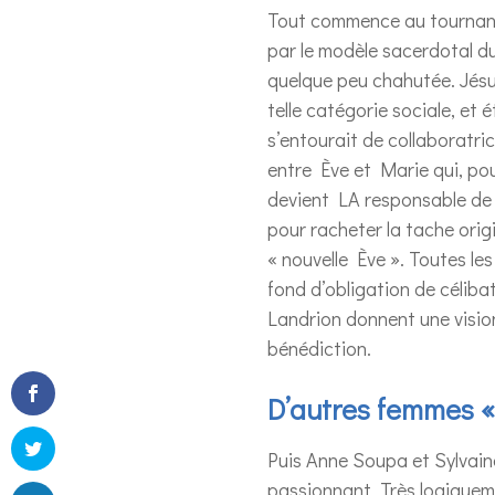
Tout commence au tournant d
par le modèle sacerdotal du
quelque peu chahutée. Jésus
telle catégorie sociale, et 
s’entourait de collaboratric
entre Ève et Marie qui, pou
devient LA responsable de l
pour racheter la tache origi
« nouvelle Ève ». Toutes le
fond d’obligation de céliba
Landrion donnent une vision
bénédiction.
D’autres femmes « 
Puis Anne Soupa et Sylvain
passionnant. Très logiquemen