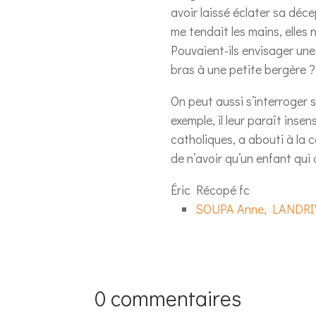
avoir laissé éclater sa décep
me tendait les mains, elles n
Pouvaient-ils envisager une
bras à une petite bergère ?
On peut aussi s’interroger 
exemple, il leur paraît ins
catholiques, a abouti à la 
de n’avoir qu’un enfant qui 
Éric Récopé fc
SOUPA Anne, LANDRIVON
0 commentaires