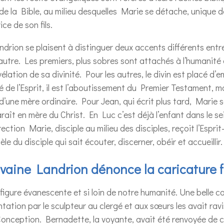
de la Bible, au milieu desquelles Marie se détache, unique 
ce de son fils.
drion se plaisent à distinguer deux accents différents entr
autre. Les premiers, plus sobres sont attachés à l’humanité
lation de sa divinité. Pour les autres, le divin est placé d’
é de l’Esprit, il est l’aboutissement du Premier Testament, 
’une mère ordinaire. Pour Jean, qui écrit plus tard, Marie 
raît en mère du Christ. En Luc c’est déjà l’enfant dans le se
ection Marie, disciple au milieu des disciples, reçoit l’Espr
e du disciple qui sait écouter, discerner, obéir et accueillir.
vaine Landrion dénonce la caricature 
igure évanescente et si loin de notre humanité. Une belle ca
tion par le sculpteur au clergé et aux sœurs les avait ravis 
Conception. Bernadette, la voyante, avait été renvoyée de 