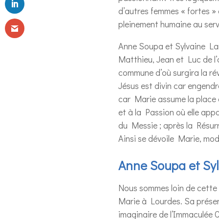
d’autres femmes « fortes » 
pleinement humaine au servi
Anne Soupa et Sylvaine Lan
Matthieu, Jean et Luc de l’
commune d’où surgira la révé
Jésus est divin car engendr
car Marie assume la place d
et à la Passion où elle appa
du Messie ; après la Résurr
Ainsi se dévoile Marie, modèl
Anne Soupa et Syl
Nous sommes loin de cette f
Marie à Lourdes. Sa présenta
imaginaire de l’Immaculée 