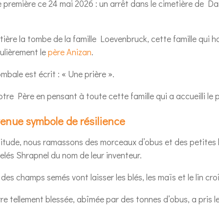
première ce 24 mai 2026 : un arrêt dans le cimetière de Daml
tière la tombe de la famille Loevenbruck, cette famille qui h
gulièrement le
père Anizan
.
mbale est écrit : « Une prière ».
re Père en pensant à toute cette famille qui a accueilli le 
venue symbole de résilience
itude, nous ramassons des morceaux d’obus et des petites 
lés Shrapnel du nom de leur inventeur.
s champs semés vont laisser les blés, les maïs et le lin croî
re tellement blessée, abîmée par des tonnes d’obus, a pris