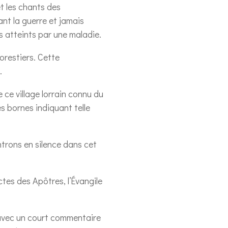
t les chants des
ant la guerre et jamais
s atteints par une maladie.
orestiers. Cette
.
 ce village lorrain connu du
s bornes indiquant telle
ntrons en silence dans cet
ctes des Apôtres, l’Évangile
t avec un court commentaire