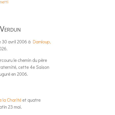
netti
 Verdun
e 30 avril 2006 à
Damloup,
026.
arcouru le chemin du père
raternité, cette 4e Saison
nauguré en 2006.
e la Charité
et quatre
atin 23 mai.