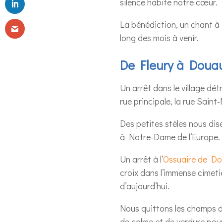
silence habite notre cœur.
La bénédiction, un chant à 
long des mois à venir.
De Fleury à Douau
Un arrêt dans le village dé
rue principale, la rue Saint-
Des petites stèles nous dise
à Notre-Dame de l’Europe.
Un arrêt à l’
Ossuaire de D
croix dans l’immense cimetiè
d’aujourd’hui.
Nous quittons les champs de
de calme et de verdure pou