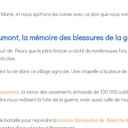
Marie, et nous quittons les ruines avec ce don que nous som
mont, la mémoire des blessures de la g
truit de Fleury que le père Anizan a visité de nombreuses fo
Nicolas.
nt la vie dans ce village agricole. Une chapelle à la place de
ouaumont
, la vision des ossements entassés de 130 000 sold
re nous redisent la folie de la guerre, mais aussi celle de to
 bataille pour rejoindre la
maison diocésaine de Benoîte-
r notre dîner et notre hébergement.