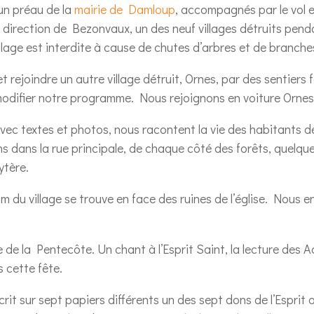
un préau de la
mairie de Damloup
, accompagnés par le vol e
a direction de Bezonvaux, un des neuf villages détruits pend
illage est interdite à cause de chutes d’arbres et de branche
rejoindre un autre village détruit, Ornes, par des sentiers f
 modifier notre programme. Nous rejoignons en voiture Ornes
vec textes et photos, nous racontent la vie des habitants de
dans la rue principale, de chaque côté des forêts, quelque
ytère.
m du village se trouve en face des ruines de l’église. Nous e
 de la Pentecôte. Un chant à l’Esprit Saint, la lecture des A
 cette fête.
écrit sur sept papiers différents un des sept dons de l’Espri