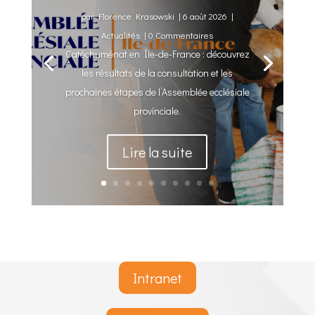
par
Florence Krasowski
|
6 août 2026
|
Actualités
| 0 Commentaires
Catéchuménat en Île-de-France : découvrez
les résultats de la consultation et les
prochaines étapes de l’Assemblée ecclésiale
provinciale.
Lire la suite
Intranet