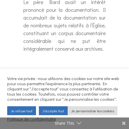
Le père Bard avait un intérêt
prononcé pour la documentation. Il
accumulait de la documentation sur
de nombreux sujets relatifs à l’Église,
constituant un corpus documentaire
considérable qui ne put être
intégralement conservé aux archives.
Extraits de frises chronologiques
Votre vie privée : nous utilisons des cookies sur notre site web
pour vous permettre l'expérience la plus pertinente. En
réalisées par Gabriel Bard (sans
cliquant sur "J'accepte tout" vous consentez à l'utilisation de
date, archives des Fils de la Charité,
tous les cookies. Toutefois, vous pouvez contrôler votre
consentement en cliquant sur "Je personnalise les cookies".
2E08/05)
Je refuse tout
J'accepte tout
Je personnalise les cookies
Politique de confidentialité
Share This