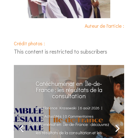
Auteur de l'article :
Crédit photos :
This content is restricted to subscribers
Catéchuménat en Île-de-
France : les résultats de la
consultation
par
Florence Krasowski
|
6 août 2026
|
Actualités
| 0 Commentaires
Catéchuménat en Île-de-France : découvrez
les résultats de la consultation et les