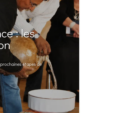
e : les
ion
s prochaines étapes de