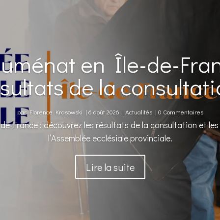
uménat en Île-de-Franc
sultats de la consultat
par
Florence Krasowski
|
6 août 2026
|
Actualités
| 0 Commentaires
e-France : découvrez les résultats de la consultation et le
l’Assemblée ecclésiale provinciale.
Lire la suite