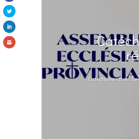
Catéch
ré
Catéchuménat en Île-d