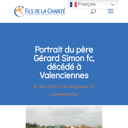
Français
Portrait du père
Gérard Simon fc,
décédé à
Valenciennes
16 Nov 2021
|
Vie religieuse
|
0
commentaires