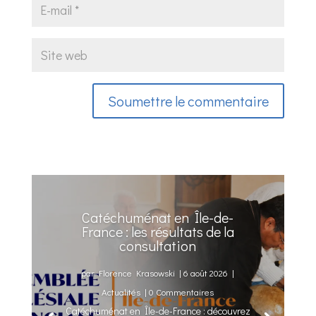
Soumettre le commentaire
Catéchuménat en Île-de-
France : les résultats de la
consultation
par
Florence Krasowski
|
6 août 2026
|
Actualités
| 0 Commentaires
Catéchuménat en Île-de-France : découvrez