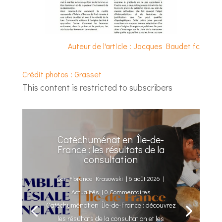
Auteur de l'article : Jacques Baudet fc
Crédit photos : Grasset
This content is restricted to subscribers
Catéchuménat en Île-de-
France : les résultats de la
consultation
par
Florence Krasowski
|
6 août 2026
|
Actualités
| 0 Commentaires
Catéchuménat en Île-de-France : découvrez
les résultats de la consultation et les