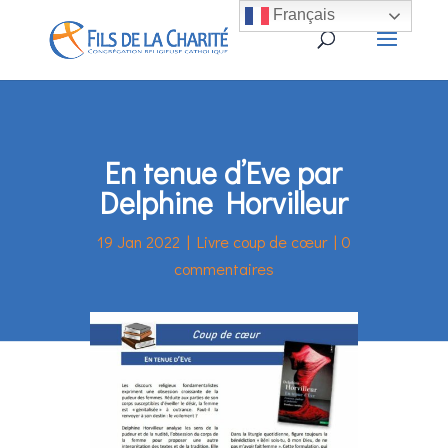
Français
En tenue d’Eve par
Delphine Horvilleur
19 Jan 2022
|
Livre coup de cœur
|
0
commentaires