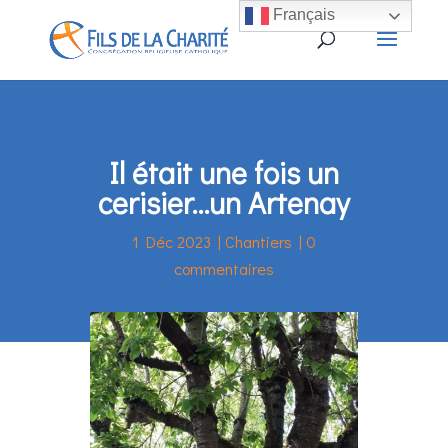
Français
Il était une fois un
cerisier…un Artenay
1 Déc 2023
|
Chantiers
|
0
commentaires