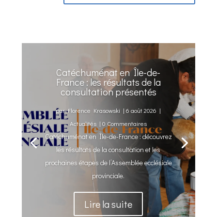
Catéchuménat en Île-de-
France : les résultats de la
consultation présentés
par
Florence Krasowski
|
6 août 2026
|
Actualités
| 0 Commentaires
Catéchuménat en Île-de-France : découvrez
les résultats de la consultation et les
prochaines étapes de l’Assemblée ecclésiale
provinciale.
Lire la suite