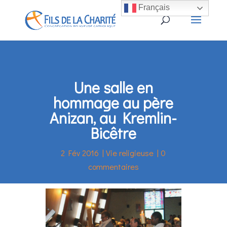
Français
Une salle en
hommage au père
Anizan, au Kremlin-
Bicêtre
2 Fév 2016
|
Vie religieuse
|
0
commentaires