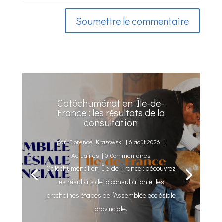
Soumettre le commentaire
Catéchuménat en Île-de-
France : les résultats de la
consultation
par
Florence Krasowski
|
6 août 2026
|
Actualités
| 0 Commentaires
Catéchuménat en Île-de-France : découvrez
les résultats de la consultation et les
prochaines étapes de l’Assemblée ecclésiale
provinciale.