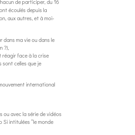
chacun de participer, du 16
ont écoulés depuis la
on, aux autres, et à moi-
er dans ma vie ou dans le
 ?),
réagir face à la crise
s sont celles que je
e mouvement international
 ou avec la série de vidéos
 Si intitulées “le monde