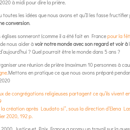
020 à midi pour dire la prière.
toutes les idées que nous avons et qu’Il les fasse fructifier
ne conversion
.
s églises sonneront (comme il a été fait en France
pour la fê
de nous aider à
voir notre monde avec son regard et voir à
 d’aujourd’hui ? Quel pourrait être le monde dans 5 ans ?
’organiser une réunion de prière (maximum 10 personnes à ca
gne.
Mettons en pratique ce que nous avons préparé pendant
 2020
x de congrégations religieuses partagent ce qu’ils vivent e
9
de la création après Laudato si”, sous la direction d’Elena 
ier 2020, 192 p.
2000, Justice et Paix France a promu un travail sur la ques