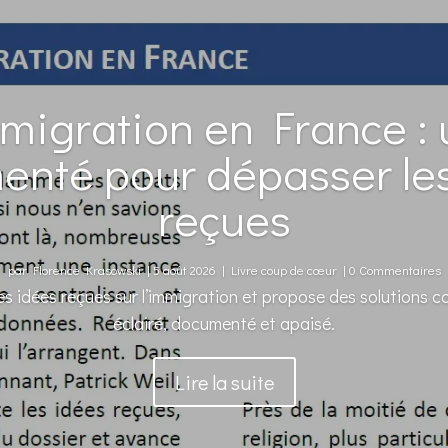
mmigration en France : u
nté pour dépasser le
reçues
par
Florence Krasowski
|
5 août 2026
|
Livre coup de cœur
| 0 Commentaires
es idées reçues sur l’immigration et propose des solutions 
éclairé, documenté et apaisé.
Lire la suite