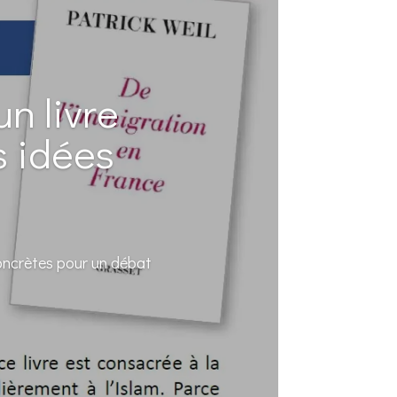
n livre
s idées
concrètes pour un débat