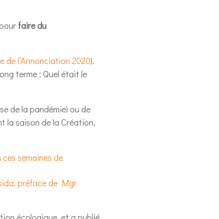
 pour
faire du
te de l’Annonciation 2020
).
long terme : Quel était le
use de la pandémie) ou de
 la saison de la Création,
n ces semaines de
Lasida, préface de Mgr
tion écologique, et a publié