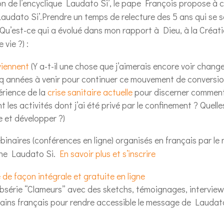
on de l’encyclique Laudato Si’, le pape François propose à 
audato Si’.Prendre un temps de relecture des 5 ans qui se s
 (Qu’est-ce qui a évolué dans mon rapport à Dieu, à la Créati
vie ?) :
viennent
(Y a-t-il une chose que j’aimerais encore voir chang
q années à venir pour continuer ce mouvement de conversion
érience de la
crise sanitaire actuelle
pour discerner comment 
t les activités dont j’ai été privé par le confinement ? Quelle
e et développer ?)
binaires (conférences en ligne) organisés en français par l
aine Laudato Si.
En savoir plus et s’inscrire
 de façon intégrale et gratuite en ligne
bsérie “Clameurs” avec des sketchs, témoignages, interviews
cains français pour rendre accessible le message de Laudato