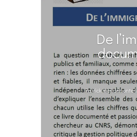
De l’i
docume
Patrick Weil démonte l