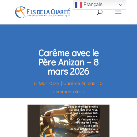
Français
Carême avec le
Père Anizan – 8
mars 2026
8 Mar 2026
|
Carême Anizan
|
0
commentaires