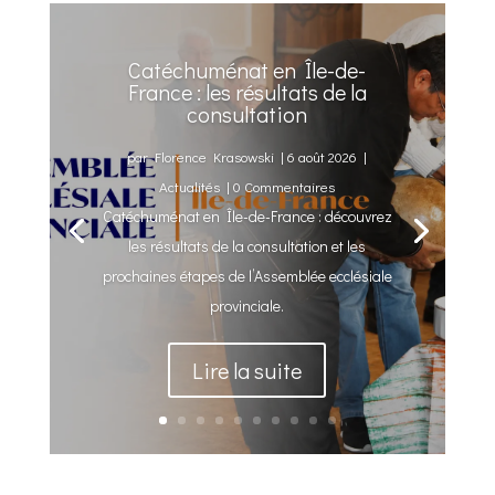
Catéchuménat en Île-de-
France : les résultats de la
consultation
par
Florence Krasowski
|
6 août 2026
|
Actualités
| 0 Commentaires
Catéchuménat en Île-de-France : découvrez
les résultats de la consultation et les
prochaines étapes de l’Assemblée ecclésiale
provinciale.
Lire la suite