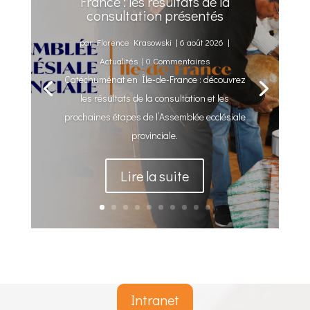
France : les résultats de la
consultation présentés
par
Florence Krasowski
|
6 août 2026
|
Actualités
| 0 Commentaires
Catéchuménat en Île-de-France : découvrez
les résultats de la consultation et les
prochaines étapes de l’Assemblée ecclésiale
provinciale.
Lire la suite
Intranet