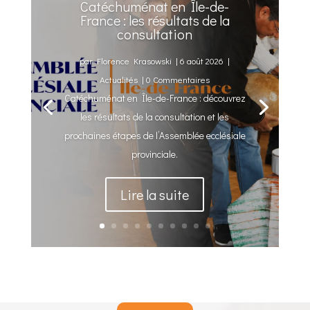
Catéchuménat en Île-de-
France : les résultats de la
consultation
par
Florence Krasowski
|
6 août 2026
|
Actualités
| 0 Commentaires
Catéchuménat en Île-de-France : découvrez
les résultats de la consultation et les
prochaines étapes de l’Assemblée ecclésiale
provinciale.
Lire la suite