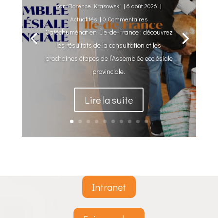
par
Florence Krasowski
|
6 août 2026
|
Actualités
| 0 Commentaires
Catéchuménat en Île-de-France : découvrez
les résultats de la consultation et les
prochaines étapes de l’Assemblée ecclésiale
provinciale.
Lire la suite
Intranet