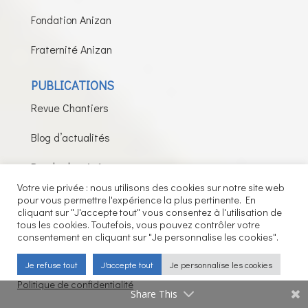
Fondation Anizan
Fraternité Anizan
PUBLICATIONS
Revue Chantiers
Blog d’actualités
Bande dessinée
Votre vie privée : nous utilisons des cookies sur notre site web
Podcasts
pour vous permettre l'expérience la plus pertinente. En
cliquant sur "J'accepte tout" vous consentez à l'utilisation de
tous les cookies. Toutefois, vous pouvez contrôler votre
consentement en cliquant sur "Je personnalise les cookies".
Fils de la Charité © 2026 – Tous droits réservés –
Je refuse tout
J'accepte tout
Je personnalise les cookies
Mentions légales
Politique de confidentialité
Share This