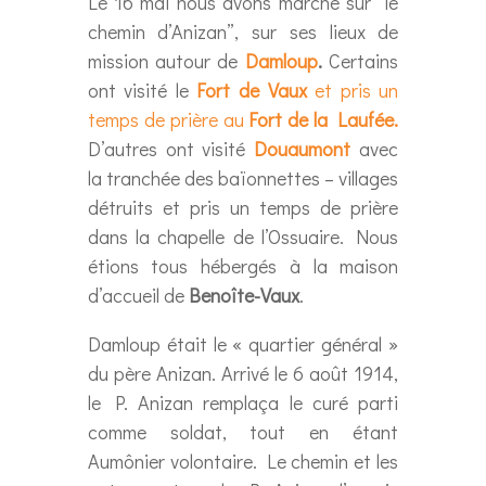
Le 16 mai nous avons marché sur “le
chemin d’Anizan”, sur ses lieux de
mission autour de
Damloup
.
Certains
ont visité le
Fort de Vaux
et pris un
temps de prière au
Fort de la Laufée.
D’autres ont visité
Douaumont
avec
la tranchée des baïonnettes – villages
détruits et pris un temps de prière
dans la chapelle de l’Ossuaire. Nous
étions tous hébergés à la maison
d’accueil de
Benoîte-Vaux
.
Damloup était le « quartier général »
du père Anizan. Arrivé le 6 août 1914,
le P. Anizan remplaça le curé parti
comme soldat, tout en étant
Aumônier volontaire. Le chemin et les