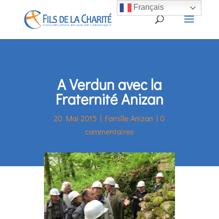
Français
A Verdun avec la
Fraternité Anizan
20 Mai 2015
|
Famille Anizan
|
0
commentaires