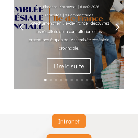
par
Florence Krasowski
|
6 août 2026
|
Actualités
| 0 Commentaires
Catéchuménat en Île-de-France : découvrez
les résultats de la consultation et les
prochaines étapes de l’Assemblée ecclésiale
provinciale.
Lire la suite
Intranet