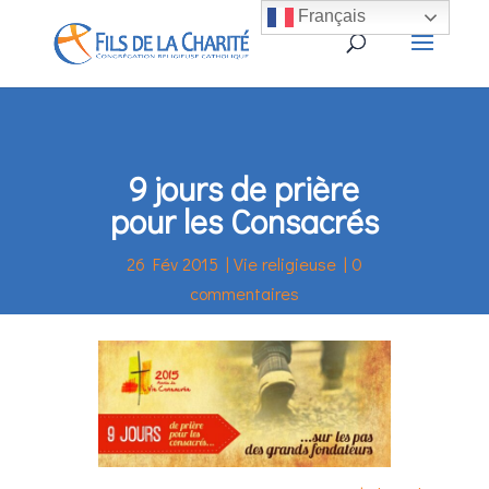
Français
9 jours de prière
pour les Consacrés
26 Fév 2015
|
Vie religieuse
|
0
commentaires