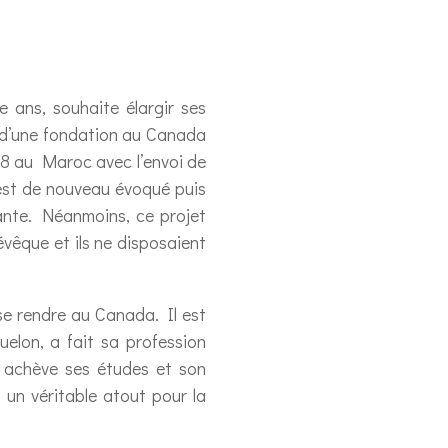
 ans, souhaite élargir ses
dée d’une fondation au Canada
48 au Maroc avec l’envoi de
 est de nouveau évoqué puis
vante. Néanmoins, ce projet
 évêque et ils ne disposaient
se rendre au Canada. Il est
elon, a fait sa profession
l achève ses études et son
 un véritable atout pour la