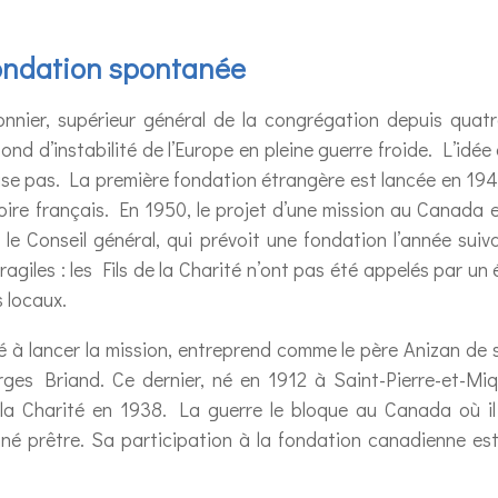
fondation spontanée
nnier, supérieur général de la congrégation depuis quatre
r fond d’instabilité de l’Europe en pleine guerre froide. L’i
se pas. La première fondation étrangère est lancée en 19
itoire français. En 1950, le projet d’une mission au Canada
 le Conseil général, qui prévoit une fondation l’année sui
agiles : les Fils de la Charité n’ont pas été appelés par un
 locaux.
 à lancer la mission, entreprend comme le père Anizan de 
s Briand. Ce dernier, né en 1912 à Saint-Pierre-et-Miqu
de la Charité en 1938. La guerre le bloque au Canada où i
onné prêtre. Sa participation à la fondation canadienne est