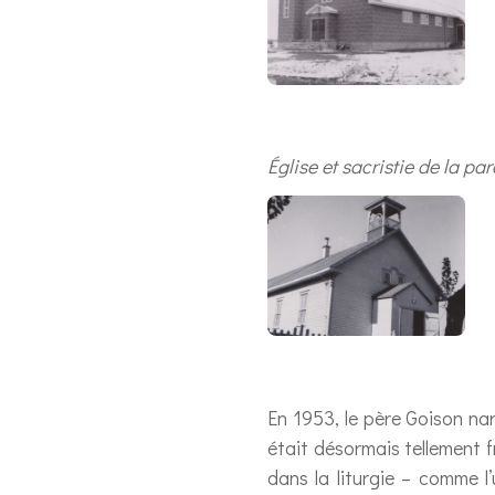
Église et sacristie de la p
En 1953, le père Goison na
était désormais tellement fr
dans la liturgie – comme 