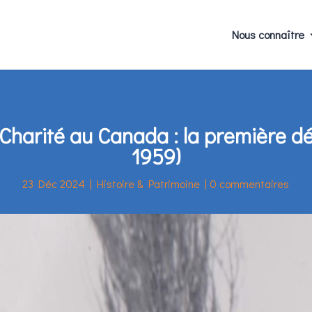
Nous connaître
a Charité au Canada : la première d
1959)
23 Déc 2024
|
Histoire & Patrimoine
|
0 commentaires