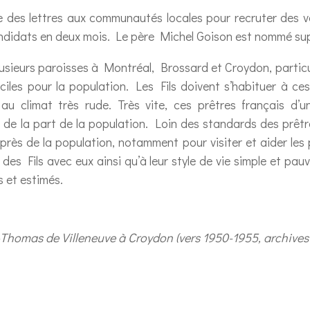
ie des lettres aux communautés locales pour recruter des v
andidats en deux mois. Le père Michel Goison est nommé supé
plusieurs paroisses à Montréal, Brossard et Croydon, partic
iciles pour la population. Les Fils doivent s’habituer à ce
u climat très rude. Très vite, ces prêtres français d’
de la part de la population. Loin des standards des prêtres
près de la population, notamment pour visiter et aider les
 des Fils avec eux ainsi qu’à leur style de vie simple et pau
s et estimés.
-Thomas de Villeneuve à Croydon (vers 1950-1955, archives d