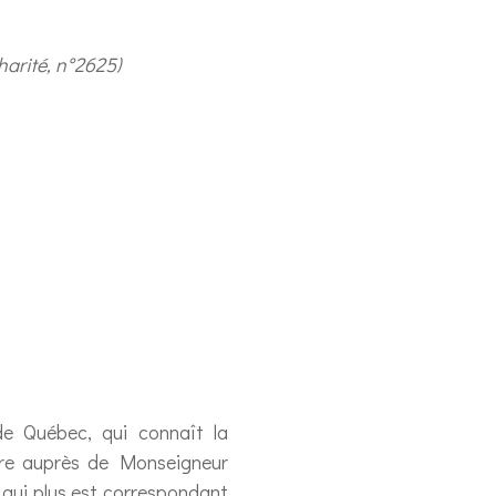
harité, n°2625)
de Québec, qui connaît la
endre auprès de Monseigneur
, qui plus est correspondant