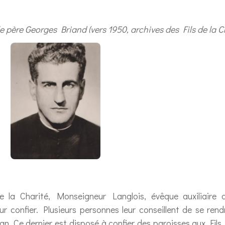
 père Georges Briand (vers 1950, archives des Fils de la C
de la Charité, Monseigneur Langlois, évêque auxiliaire 
eur confier. Plusieurs personnes leur conseillent de se r
n. Ce dernier est disposé à confier des paroisses aux Fils