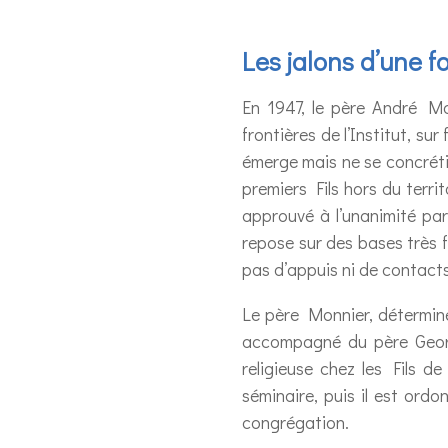
Les jalons d’une 
En 1947, le père André Mo
frontières de l’Institut, su
émerge mais ne se concréti
premiers Fils hors du terr
approuvé à l’unanimité par
repose sur des bases très fr
pas d’appuis ni de contacts
Le père Monnier, déterminé
accompagné du père George
religieuse chez les Fils 
séminaire, puis il est ord
congrégation.