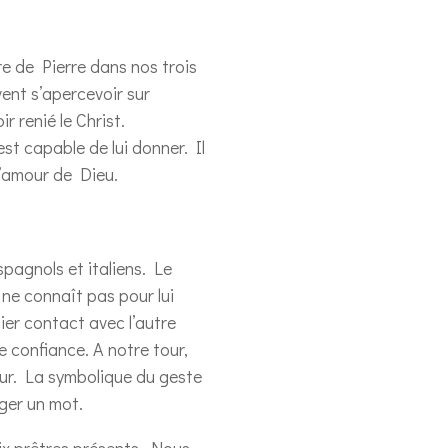
re de Pierre dans nos trois
vent s’apercevoir sur
r renié le Christ.
st capable de lui donner. Il
 l’amour de Dieu.
spagnols et italiens. Le
 ne connaît pas pour lui
mier contact avec l’autre
re confiance. A notre tour,
teur. La symbolique du geste
ger un mot.
ix prêtres présents. Nous