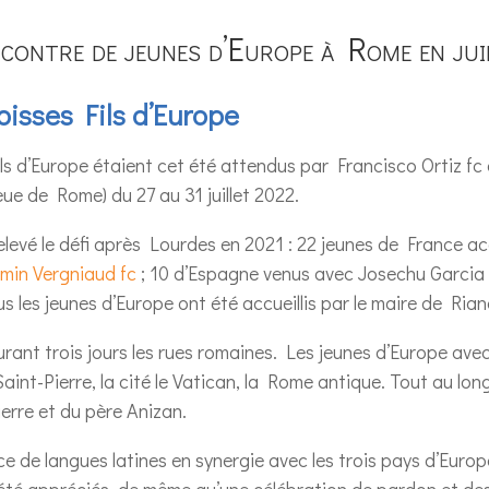
contre de jeunes d’Europe à Rome en jui
oisses Fils d’Europe
ils d’Europe étaient cet été attendus par Francisco Ortiz f
eue de Rome) du 27 au 31 juillet 2022.
levé le défi après Lourdes en 2021 : 22 jeunes de France 
in Vergniaud fc
; 10 d’Espagne venus avec Josechu Garcia f
s les jeunes d’Europe ont été accueillis par le maire de Rian
urant trois jours les rues romaines. Les jeunes d’Europe a
aint-Pierre, la cité le Vatican, la Rome antique. Tout au long
ierre et du père Anizan.
e de langues latines en synergie avec les trois pays d’Euro
 été appréciés, de même qu’une célébration de pardon et des 