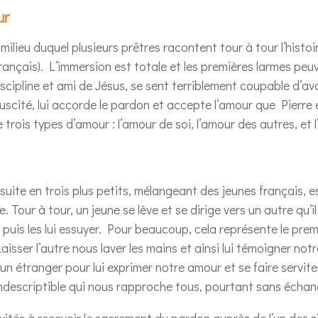
ur
ilieu duquel plusieurs prêtres racontent tour à tour l’histoi
français). L’immersion est totale et les premières larmes peu
scipline et ami de Jésus, se sent terriblement coupable d’avoi
uscité, lui accorde le pardon et accepte l’amour que Pierre e
te trois types d’amour : l’amour de soi, l’amour des autres, et
suite en trois plus petits, mélangeant des jeunes français, e
our à tour, un jeune se lève et se dirige vers un autre qu’il
s puis les lui essuyer. Pour beaucoup, cela représente le pre
aisser l’autre nous laver les mains et ainsi lui témoigner not
d’un étranger pour lui exprimer notre amour et se faire servi
indescriptible qui nous rapproche tous, pourtant sans échan
ités à recevoir le sacrement du pardon auprès de l’un des s