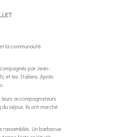
llet
c et la communauté
accompagnés par Jean-
c et les Italiens. Après
o.
vec leurs accompagnateurs
 du séjour, ils ont marché
pe rassemblés. Un barbecue
temps forts spirituels.