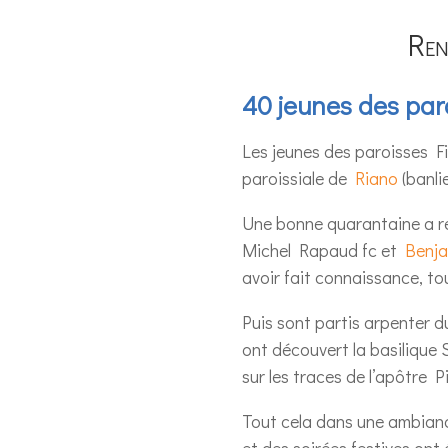
Ren
40 jeunes des par
Les jeunes des paroisses F
paroissiale de
Riano
(banli
Une bonne quarantaine a re
Michel Rapaud fc et
Benjam
avoir fait connaissance, tou
Puis sont partis arpenter d
ont découvert la basilique S
sur les traces de l’apôtre P
Tout cela dans une ambianc
et des soirées festives ont