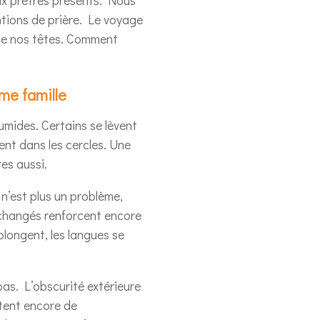
ntions de prière. Le voyage
de nos têtes. Comment
me famille
 humides. Certains se lèvent
ent dans les cercles. Une
es aussi.
 n’est plus un problème,
 échangés renforcent encore
olongent, les langues se
as. L’obscurité extérieure
itent encore de