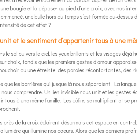
ne bougie et la déposer au pied d’une croix, avec nos inte
commencé, une bulle hors du temps s’est formée au-dessus 
intensité de cet effet ?
 unit et le sentiment d’appartenir tous à une mê
 le sol ou vers le ciel, les yeux brillants et les visages déjà
 leur choix, tandis que les premiers gestes d’amour apparaiss
mouchoir ou une étreinte, des paroles réconfortantes, des rir
te que les barrières qui jusque là nous séparaient. La langue
r nous comprendre. Un lien invisible nous unit et les gestes
r tous à une même famille. Les câlins se multiplient et se pr
prochent.
 près de la croix éclairent désormais cet espace en contreb
 lumière qui illumine nos coeurs. Alors que les derniers prof