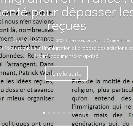
nté pour dépasser le
reçues
par
Florence Krasowski
|
5 août 2026
|
Livre coup de cœur
| 0 Commentaires
es idées reçues sur l’immigration et propose des solutions 
éclairé, documenté et apaisé.
Lire la suite