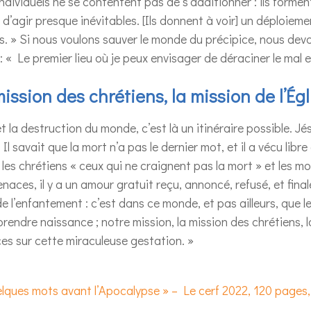
ndividuels ne se contentent pas de s’additionner : ils formen
d’agir presque inévitables. [Ils donnent à voir] un déploieme
. » Si nous voulons sauver le monde du précipice, nous devo
 « Le premier lieu où je peux envisager de déraciner le mal e
ission des chrétiens, la mission de l’Égli
 et la destruction du monde, c’est là un itinéraire possible.
. Il savait que la mort n’a pas le dernier mot, et il a vécu libr
 les chrétiens « ceux qui ne craignent pas la mort » et les m
aces, il y a un amour gratuit reçu, annoncé, refusé, et fina
e l’enfantement : c’est dans ce monde, et pas ailleurs, que l
prendre naissance ; notre mission, la mission des chrétiens, la
ces sur cette miraculeuse gestation. »
lques mots avant l’Apocalypse » – Le cerf 2022, 120 pages