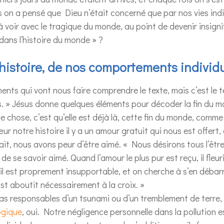
s on a pensé que Dieu n’était concerné que par nos vies indiv
 à voir avec le tragique du monde, au point de devenir insignif
ans l’histoire du monde » ?
histoire, de nos comportements individ
ents qui vont nous faire comprendre le texte, mais c’est le t
 » Jésus donne quelques éléments pour décoder la fin du mo
ne chose, c’est qu’elle est déjà là, cette fin du monde, comm
ur notre histoire il y a un amour gratuit qui nous est offert, e
ait, nous avons peur d’être aimé. « Nous désirons tous l’être,
de se savoir aimé. Quand l’amour le plus pur est reçu, il fleuri
 il est proprement insupportable, et on cherche à s’en débar
ist aboutit nécessairement à la croix. »
as responsables d’un tsunami ou d’un tremblement de terre,
ogique
, oui. Notre négligence personnelle dans la pollution e