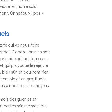
iduelles, notre salut
iant. Or ne faut-il pas «
uels
exte qui va nous faire
nde. D’abord, on n’en sait
e principe qui agit au cœur
t qui provoque le rejet, le
 bien sûr, et pourtant rien
t en joie et en gratitude ;
rasser par tous les moyens.
 mais des guerres et
st certes minime mais elle