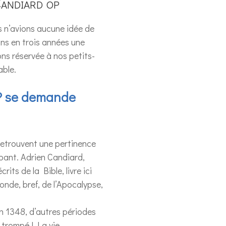
Candiard op
s n’avions aucune idée de
ons en trois années une
ns réservée à nos petits-
able.
 ? se demande
 retrouvent une pertinence
bant. Adrien Candiard,
its de la Bible, livre ici
monde, bref, de l’Apocalypse,
en 1348, d’autres périodes
t trompé ! La vie