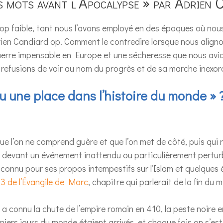
 mots avant l’Apocalypse » par Adrien 
rop faible, tant nous l’avons employé en des époques où nou
 Adrien Candiard op. Comment le contredire lorsque nous align
uerre impensable en Europe et une sécheresse que nous avio
refusions de voir au nom du progrès et de sa marche inexor
 une place dans l’histoire du monde »
 que l’on ne comprend guère et que l’on met de côté, puis qui
 devant un événement inattendu ou particulièrement pertur
 connu pour ses propos intempestifs sur l’Islam et quelques écr
13 de l’Évangile de Marc
, chapitre qui parlerait de la fin du 
n a connu la chute de l’empire romain en 410, la peste noire 
niers jours du monde étaient arrivés, et chaque fois on s’es