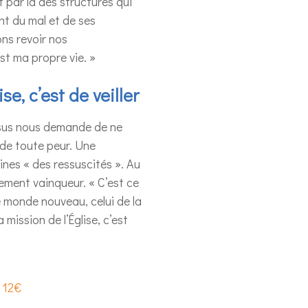
t par là des structures qui
nt du mal et de ses
ns revoir nos
st ma propre vie. »
se, c’est de veiller
 Jésus nous demande de ne
e de toute peur. Une
oines « des ressuscités ». Au
lement vainqueur. « C’est ce
e monde nouveau, celui de la
 mission de l’Église, c’est
, 12€