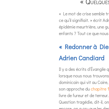
« Quelques
« Le mot de crise semble t
ce qu’il signifiait. » écrit
épidémie meurtrière, une g
enfants ? Tout ce que nous 
« Redonner à Dieu
Adrien Candiard
Il y a des écrits d’Évangile
lorsque nous nous trouvons
dominicain qui vit au Caire,
son approche du
chapitre 
livre de fureur et de terreur.
Question tragédie, dit-il, o
encore, on a cru que les der