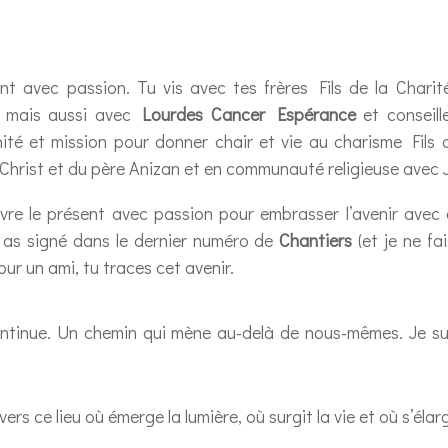
sent avec passion. Tu vis avec tes frères Fils de la Chari
, mais aussi avec
Lourdes Cancer Espérance
et conseill
ernité et mission pour donner chair et vie au charisme Fils
du Christ et du père Anizan et en communauté religieuse avec
vre le présent avec passion pour embrasser l’avenir avec 
u as signé dans le dernier numéro de
Chantiers
(et je ne fa
ur un ami, tu traces cet avenir.
 continue. Un chemin qui mène au-delà de nous-mêmes. Je s
rs ce lieu où émerge la lumière, où surgit la vie et où s’élargi