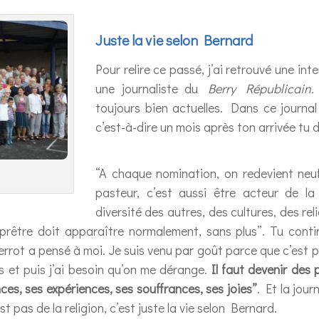
Juste la vie selon Bernard
Pour relire ce passé, j’ai retrouvé une in
une journaliste du
Berry Républicain
toujours bien actuelles. Dans ce journa
c’est-à-dire un mois après ton arrivée tu 
“A chaque nomination, on redevient neuf
pasteur, c’est aussi être acteur de la
diversité des autres, des cultures, des reli
prêtre doit apparaître normalement, sans plus”. Tu contin
errot a pensé à moi. Je suis venu par goût parce que c’est 
us et puis j’ai besoin qu’on me dérange.
Il faut devenir des
es, ses expériences, ses souffrances, ses joies”
. Et la jour
 pas de la religion, c’est juste la vie selon Bernard.