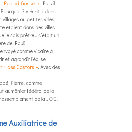
 Roland-Gosselin
. Puis il
ourquoi ? » écrit-il dans
illages ou petites villes,
ité étaient dans des villes
e je sois prêtre… c’était un
ère de Paul)
t envoyé comme vicaire à
ir et agrandir l’église
on « des Castors »
. Avec des
’Abbé Pierre, comme
ut aumônier fédéral de la
e rassemblement de la J.O.C.
e Auxiliatrice de