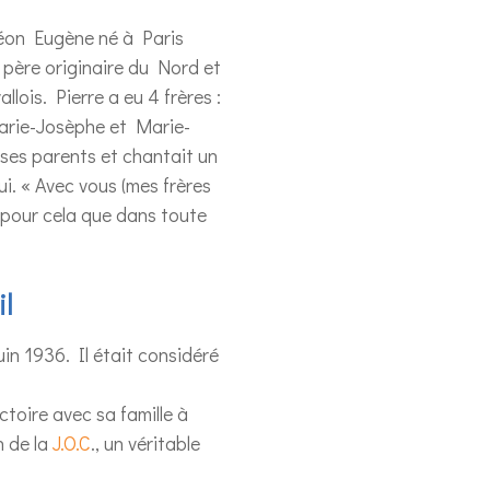
Léon Eugène né à Paris
 père originaire du Nord et
lois. Pierre a eu 4 frères :
Marie-Josèphe et Marie-
 ses parents et chantait un
i. « Avec vous (mes frères
t pour cela que dans toute
il
uin 1936. Il était considéré
ctoire avec sa famille à
n de la
J.O.C
., un véritable