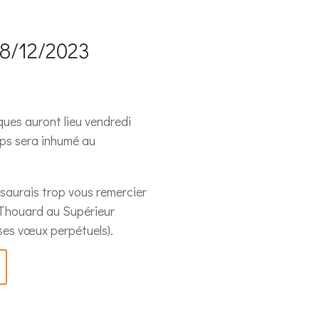
18/12/2023
ues auront lieu vendredi
rps sera inhumé au
e saurais trop vous remercier
l Thouard au Supérieur
ses vœux perpétuels).