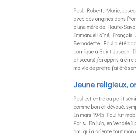
Paul, Robert, Marie, Josep
avec des origines dans l’Y
d’une mère de Haute-Savoie.
Emmanuel l’aîné, François,
Bernadette. Paul a été ba
cantique à Saint Joseph. I
et sœurs) j’ai appris à être
ma vie de prêtre j’ai été se
Jeune religieux, o
Paul est entré au petit sé
comme bon et dévoué, symp
En mars 1945 Paul fut mobili
Paris. Fin juin, en Vendée i
ami qui a orienté tout mon 