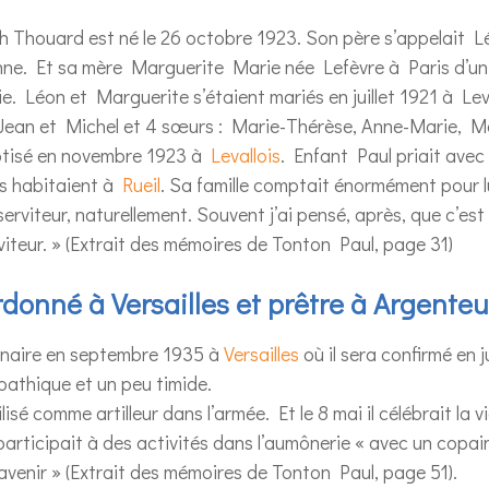
h Thouard est né le 26 octobre 1923. Son père s’appelait 
onne. Et sa mère Marguerite Marie née Lefèvre à Paris d’un
 Léon et Marguerite s’étaient mariés en juillet 1921 à Leval
 Jean et Michel et 4 sœurs : Marie-Thérèse, Anne-Marie, 
ptisé en novembre 1923 à
Levallois
. Enfant Paul priait avec
ls habitaient à
Rueil
. Sa famille comptait énormément pour lu
 serviteur, naturellement. Souvent j’ai pensé, après, que c’es
rviteur. » (Extrait des mémoires de Tonton Paul, page 31)
rdonné à Versailles et prêtre à Argenteu
minaire en septembre 1935 à
Versailles
où il sera confirmé en j
athique et un peu timide.
sé comme artilleur dans l’armée. Et le 8 mai il célébrait la vi
l participait à des activités dans l’aumônerie « avec un copai
avenir » (Extrait des mémoires de Tonton Paul, page 51).