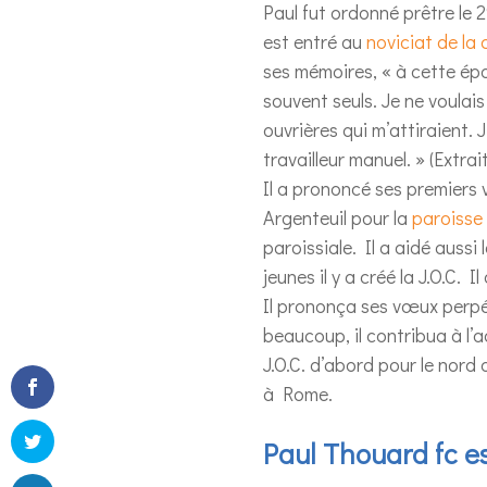
Paul fut ordonné prêtre le 
est entré au
noviciat de la 
ses mémoires, « à cette époq
souvent seuls. Je ne voulais 
ouvrières qui m’attiraient. 
travailleur manuel. » (Extr
Il a prononcé ses premiers 
Argenteuil pour la
paroisse
paroissiale. Il a aidé aussi
jeunes il y a créé la J.O.C
Il prononça ses vœux perpé
beaucoup, il contribua à l’
J.O.C. d’abord pour le nord 
à Rome.
Paul Thouard fc e