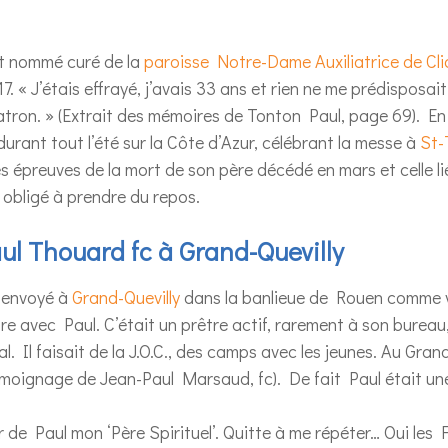
ut nommé curé de la
paroisse Notre-Dame Auxiliatrice de Cli
7. « J’étais effrayé, j’avais 33 ans et rien ne me prédisposait
patron. » (Extrait des mémoires de Tonton Paul, page 69). 
rant tout l’été sur la Côte d’Azur, célébrant la messe à
St-
es épreuves de la mort de son père décédé en mars et celle li
t obligé à prendre du repos.
l Thouard fc à Grand-Quevilly
t envoyé à
Grand-Quevilly
dans la banlieue de Rouen comme vi
e avec Paul. C’était un prêtre actif, rarement à son bureau, 
al. Il faisait de la J.O.C., des camps avec les jeunes. Au Grand-
émoignage de Jean-Paul Marsaud, fc). De fait Paul était une
r de Paul mon ‘Père Spirituel’. Quitte à me répéter… Oui les F