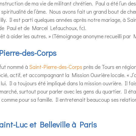
onstruction de ma vie de militant chrétien. Paul a été l’un d
a spiritualité de l’âme. Nous avons fait un grand bout de ch
illy. Il est parti quelques années après notre mariage, à Sai
de Paul et de Marcel Lefauchoux, fc).
prêt à aider les autres. » (Témoignage anonyme recueilli par 
-Pierre-des-Corps
l fut nommé à
Saint-Pierre-des-Corps
près de Tours en région
cié, actif, et accompagnant la Mission Ouvrière locale. « J’a
lui. Il a toujours été impliqué dans la mission ouvrière. Il fa
 le marché, surtout pour parler avec les gens du quartier. Il é
t comme pour sa famille. Il entretenait beaucoup ses relati
aint-Luc et Belleville à Paris