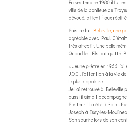
En septembre 1980 il fut en
ville de la banlieue de Tro
dévoué, attentif aux réalité
Puis ce fut
Belleville, une 
agréable avec Paul. C’était
très affectif. Une belle mé
Quand les Fils ont quitté Be
« Jeune prêtre en 1966 j’ai 
J.O.C., l’attention à la vi
le plus populaire.
Je l’ai retrouvé à Bellevill
aussi il aimait accompagne
Pasteur il l’a été à Saint-P
Joseph à Issy-les-Moulineau
Son sourire lors de son cent