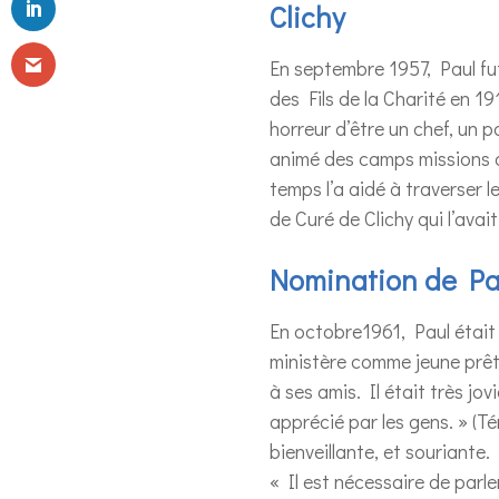
Clichy
En septembre 1957, Paul f
des Fils de la Charité en 191
horreur d’être un chef, un 
animé des camps missions du
temps l’a aidé à traverser l
de Curé de Clichy qui l’avai
Nomination de Pau
En octobre1961, Paul étai
ministère comme jeune prêtr
à ses amis. Il était très jovi
apprécié par les gens. » (T
bienveillante, et souriante.
« Il est nécessaire de parle