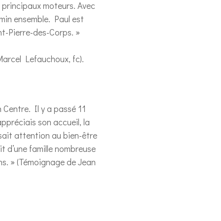
es principaux moteurs. Avec
emin ensemble. Paul est
nt-Pierre-des-Corps. »
Marcel Lefauchoux, fc).
 Centre. Il y a passé 11
ppréciais son accueil, la
isait attention au bien-être
tait d’une famille nombreuse
ons. » (Témoignage de Jean