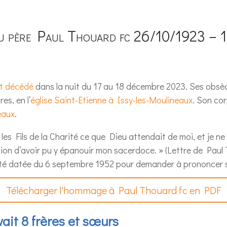
u père Paul Thouard fc 26/10/1923 – 
st décédé
dans la nuit du 17 au 18 décembre 2023. Ses obsèq
s, en l’
église Saint-Etienne à Issy-les-Moulineaux
. Son co
eaux
.
 les Fils de la Charité ce que Dieu attendait de moi, et je n
igion d’avoir pu y épanouir mon sacerdoce. » (Lettre de Pau
rité datée du 6 septembre 1952 pour demander à prononcer 
Télécharger l'hommage à Paul Thouard fc en PDF
ait 8 frères et sœurs