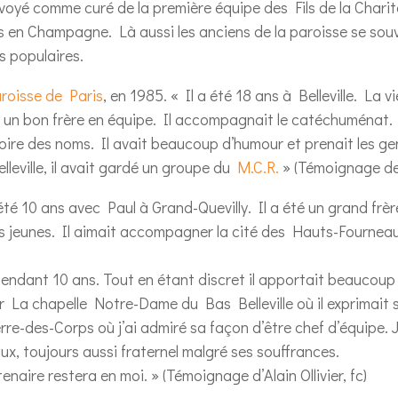
voyé comme curé de la première équipe des Fils de la Charit
yes en Champagne. Là aussi les anciens de la paroisse se sou
s populaires.
paroisse de Paris
, en 1985. « Il a été 18 ans à Belleville. La
 un bon frère en équipe. Il accompagnait le catéchuménat. I
moire des noms. Il avait beaucoup d’humour et prenait les ge
lleville, il avait gardé un groupe du
M.C.R.
» (Témoignage de
été 10 ans avec Paul à Grand-Quevilly. Il a été un grand frèr
e des jeunes. Il aimait accompagner la cité des Hauts-Fournea
e pendant 10 ans. Tout en étant discret il apportait beaucoup
r La chapelle Notre-Dame du Bas Belleville où il exprimait
ierre-des-Corps où j’ai admiré sa façon d’être chef d’équipe. J
x, toujours aussi fraternel malgré ses souffrances.
enaire restera en moi. » (Témoignage d’Alain Ollivier, fc)