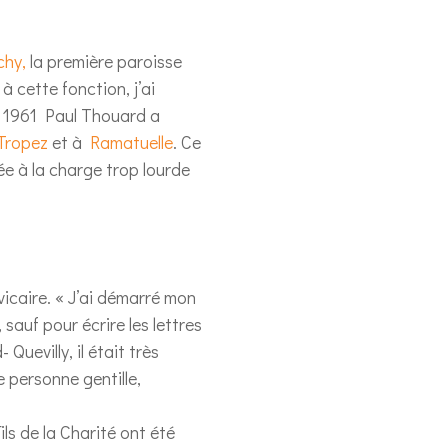
chy,
la première paroisse
 à cette fonction, j’ai
En 1961 Paul Thouard a
Tropez
et à
Ramatuelle
. Ce
ée à la charge trop lourde
caire. « J’ai démarré mon
sauf pour écrire les lettres
 Quevilly, il était très
 personne gentille,
ils de la Charité ont été