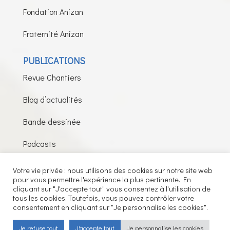
Fondation Anizan
Fraternité Anizan
PUBLICATIONS
Revue Chantiers
Blog d’actualités
Bande dessinée
Podcasts
Votre vie privée : nous utilisons des cookies sur notre site web
pour vous permettre l'expérience la plus pertinente. En
Fils de la Charité © 2026 – Tous droits réservés –
cliquant sur "J'accepte tout" vous consentez à l'utilisation de
tous les cookies. Toutefois, vous pouvez contrôler votre
Mentions légales
consentement en cliquant sur "Je personnalise les cookies".
Je refuse tout
J'accepte tout
Je personnalise les cookies