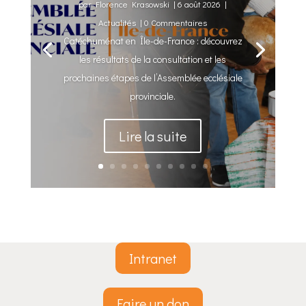
par
Florence Krasowski
|
6 août 2026
|
Actualités
| 0 Commentaires
Catéchuménat en Île-de-France : découvrez
les résultats de la consultation et les
prochaines étapes de l’Assemblée ecclésiale
provinciale.
Lire la suite
Intranet
Faire un don