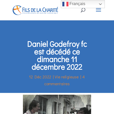
Français
Daniel Godefroy fc
est décédé ce
dimanche 11
décembre 2022
12 Déc 2022
|
Vie religieuse
|
4
commentaires