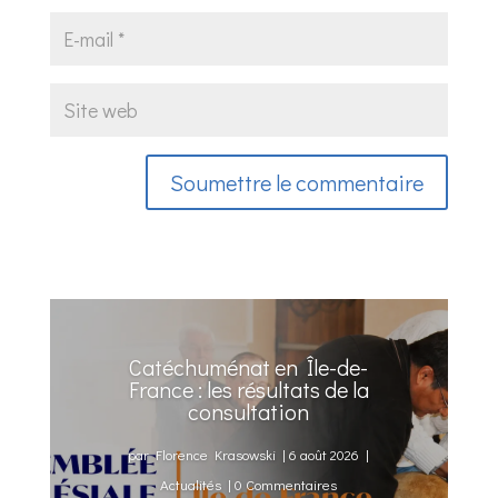
Soumettre le commentaire
Catéchuménat en Île-de-
France : les résultats de la
consultation
par
Florence Krasowski
|
6 août 2026
|
Actualités
| 0 Commentaires