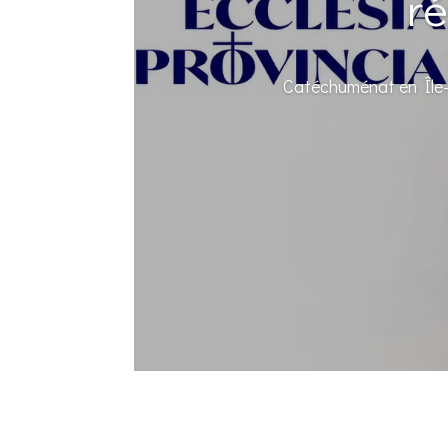
ré
Catéchuménat en Île-d