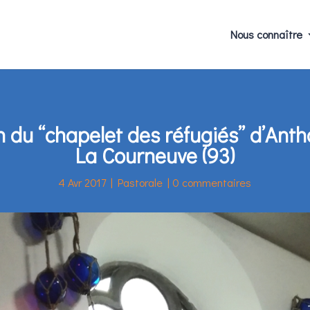
Nous connaître
 du “chapelet des réfugiés” d’Ant
La Courneuve (93)
4 Avr 2017
|
Pastorale
|
0 commentaires