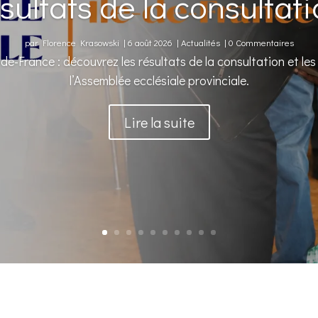
sultats de la consultat
par
Florence Krasowski
|
6 août 2026
|
Actualités
| 0 Commentaires
e-France : découvrez les résultats de la consultation et le
l’Assemblée ecclésiale provinciale.
Lire la suite