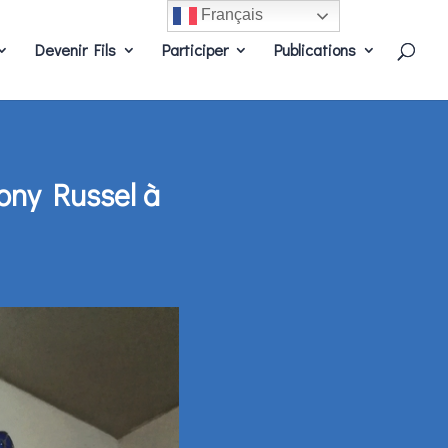
Français
Devenir Fils
Participer
Publications
hony Russel à