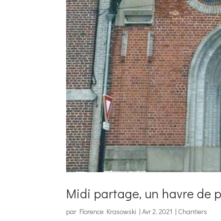
Midi partage, un havre de 
par
Florence Krasowski
|
Avr 2, 2021
|
Chantiers